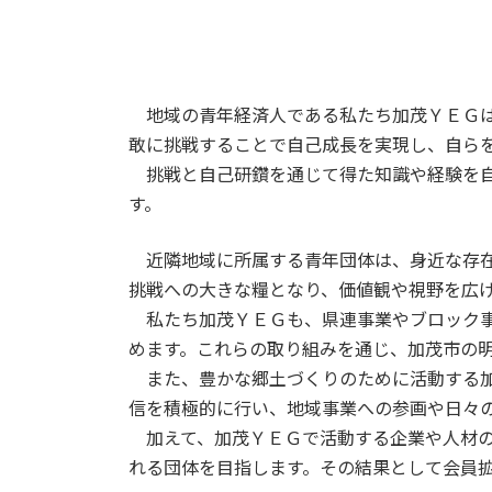
地域の青年経済人である私たち加茂ＹＥＧは
敢に挑戦することで自己成長を実現し、自ら
挑戦と自己研鑽を通じて得た知識や経験を自
す。
近隣地域に所属する青年団体は、身近な存在
挑戦への大きな糧となり、価値観や視野を広
私たち加茂ＹＥＧも、県連事業やブロック事
めます。これらの取り組みを通じ、加茂市の
また、豊かな郷土づくりのために活動する加
信を積極的に行い、地域事業への参画や日々
加えて、加茂ＹＥＧで活動する企業や人材の
れる団体を目指します。その結果として会員