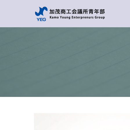
コ
ナ
ン
ビ
テ
ゲ
ン
ー
ツ
シ
へ
ョ
ス
ン
キ
に
ッ
移
プ
動