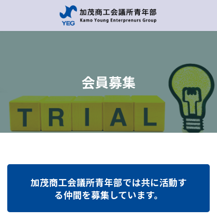
コ
ナ
ン
ビ
テ
ゲ
ン
ー
ツ
シ
へ
ョ
ス
ン
キ
に
会員募集
ッ
移
プ
動
加茂商工会議所青年部では共に活動す
る仲間を募集しています。